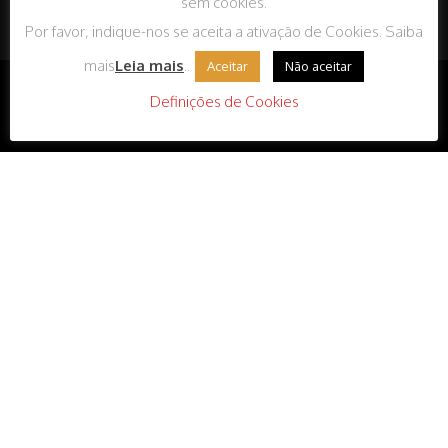
sem cookies.
Condições Gerais de Venda
Por favor, indique-nos se aceita a ativação de Cookies. Saiba
Livro de reclamações
mais
Leia mais
..
Aceitar
Não aceitar
Definições de Cookies
Design by Tiago Azevedo (T2T) | 2020 © SCM