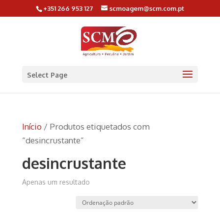
+351 266 953 127
scmoagem@scm.com.pt
Select Page
Início
/ Produtos etiquetados com
“desincrustante”
desincrustante
Apenas um resultado