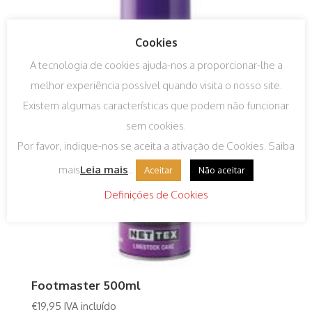
Cookies
A tecnologia de cookies ajuda-nos a proporcionar-lhe a
melhor experiência possível quando visita o nosso site.
Existem algumas características que podem não funcionar
sem cookies.
Por favor, indique-nos se aceita a ativação de Cookies. Saiba
mais
Leia mais
..
Aceitar
Não aceitar
Definições de Cookies
Footmaster 500ml
€
19,95
IVA incluído