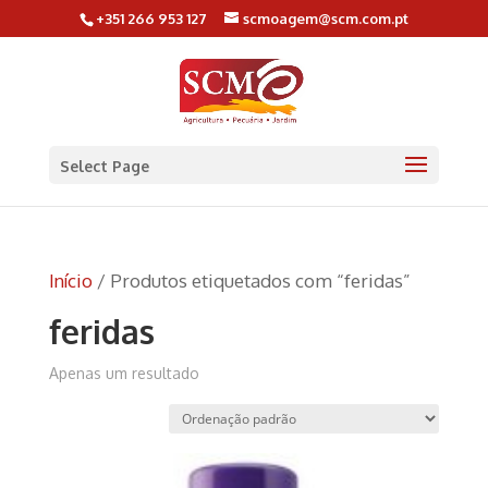
+351 266 953 127
scmoagem@scm.com.pt
Select Page
Início
/ Produtos etiquetados com “feridas”
feridas
Apenas um resultado