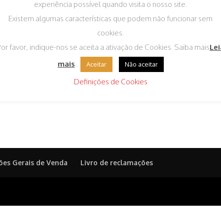
experiência possível quando visita o nosso site.
Existem algumas características que podem não funcionar sem
cookies.
or favor, indique-nos se aceita a ativação de Cookies. Saiba mais
Lei
mais
..
Aceitar
Não aceitar
Definições de Cookies
ões Gerais de Venda
Livro de reclamações