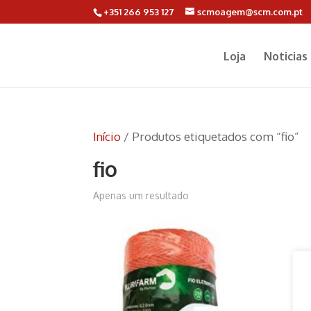
+351 266 953 127
scmoagem@scm.com.pt
Loja
Noticias
Início
/ Produtos etiquetados com “fio”
fio
Apenas um resultado