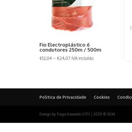
P
Fio Electroplástico 6
condutores 250m / 500m
€
12,04
–
€
24,07
IVA incluído
Politica de Privacidade
Cookies
Condiç
Design by Tiago Azevedo (T2T) | 2020 © SCM