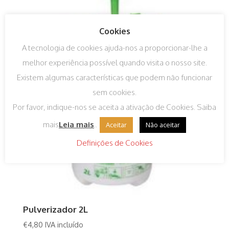
Cookies
A tecnologia de cookies ajuda-nos a proporcionar-lhe a
melhor experiência possível quando visita o nosso site.
Existem algumas características que podem não funcionar
sem cookies.
Por favor, indique-nos se aceita a ativação de Cookies. Saiba
mais
Leia mais
..
Aceitar
Não aceitar
Definições de Cookies
Pulverizador 2L
€
4,80
IVA incluído