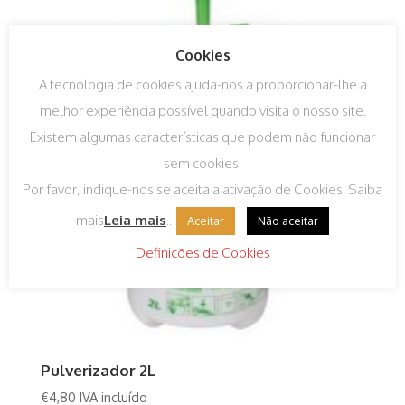
Cookies
A tecnologia de cookies ajuda-nos a proporcionar-lhe a
melhor experiência possível quando visita o nosso site.
Existem algumas características que podem não funcionar
sem cookies.
Por favor, indique-nos se aceita a ativação de Cookies. Saiba
mais
Leia mais
..
Aceitar
Não aceitar
Definições de Cookies
Pulverizador 2L
€
4,80
IVA incluído