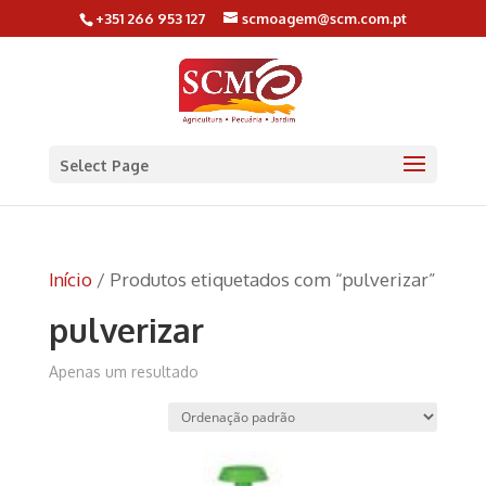
+351 266 953 127
scmoagem@scm.com.pt
Select Page
Início
/ Produtos etiquetados com “pulverizar”
pulverizar
Apenas um resultado