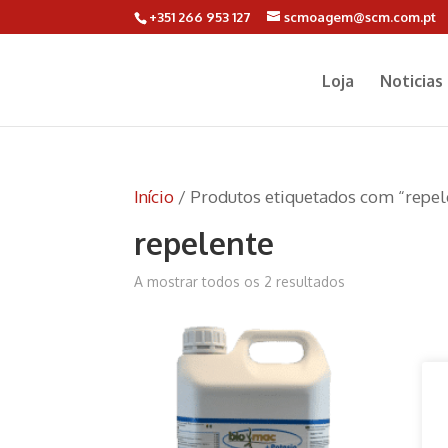
+351 266 953 127
scmoagem@scm.com.pt
Loja
Noticias
Início
/ Produtos etiquetados com “repel
repelente
A mostrar todos os 2 resultados