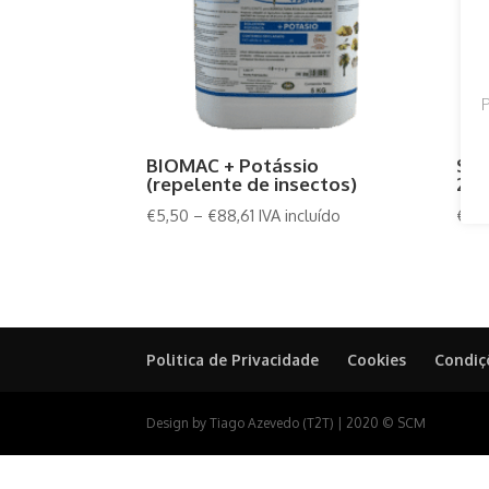
P
BIOMAC + Potássio
Sha
(repelente de insectos)
27
€
5,50
–
€
88,61
IVA incluído
€
5,
Politica de Privacidade
Cookies
Condiç
Design by Tiago Azevedo (T2T) | 2020 © SCM