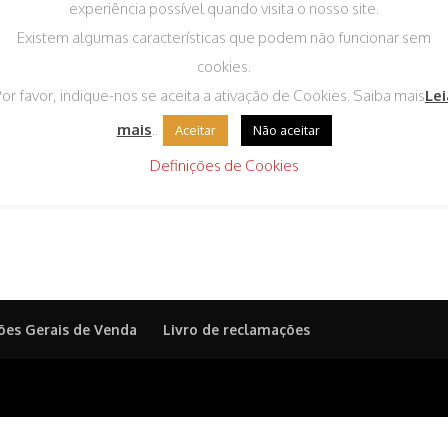
experiência possível quando visita o nosso site.
Existem algumas características que podem não funcionar sem
cookies.
or favor, indique-nos se aceita a ativação de Cookies. Saiba mais
Lei
mais
..
Aceitar
Não aceitar
mpoo Citronela Cão
Definições de Cookies
0ml
35
IVA incluído
ões Gerais de Venda
Livro de reclamações