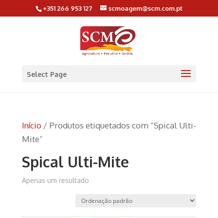
+351 266 953 127
scmoagem@scm.com.pt
Select Page
Início
/ Produtos etiquetados com “Spical Ulti-
Mite”
Spical Ulti-Mite
Apenas um resultado