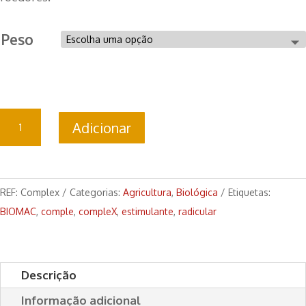
Peso
Quantidade
Adicionar
de
BIOMAC
CompleX
-
REF:
Complex
Categorias:
Agricultura
,
Biológica
Etiquetas:
Estimulante
BIOMAC
,
comple
,
compleX
,
estimulante
,
radicular
Radicular
Descrição
Informação adicional