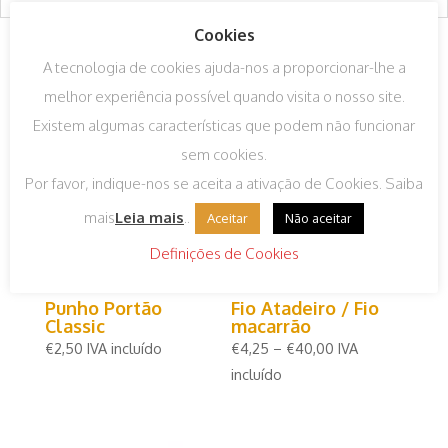
Cookies
Produtos Relacionados
A tecnologia de cookies ajuda-nos a proporcionar-lhe a
melhor experiência possível quando visita o nosso site.
Existem algumas características que podem não funcionar
sem cookies.
Por favor, indique-nos se aceita a ativação de Cookies. Saiba
mais
Leia mais
..
Aceitar
Não aceitar
Definições de Cookies
Punho Portão
Fio Atadeiro / Fio
Classic
macarrão
€
2,50
IVA incluído
€
4,25
–
€
40,00
IVA
incluído