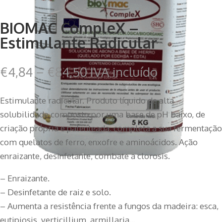
BIOMAC CompleX –
Estimulante Radicular
€
4,84
–
€
84,50
IVA incluído
Estimulante radicular. Produto líquido de alta
solubilidade composto por uma base de pH baixo, de
criação própria e patenteada, completa a sua fermentação
com quelatos de ferro, enxofre e aminoácidos. Ação
enraizante, desinfetante, combate a clorosis.
– Enraizante.
– Desinfetante de raiz e solo.
– Aumenta a resistência frente a fungos da madeira: esca,
eutipiosis, verticillium, armillaria…