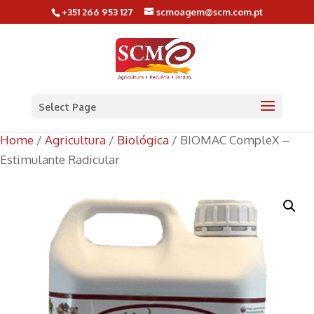
+351 266 953 127
scmoagem@scm.com.pt
Select Page
Home
/
Agricultura
/
Biológica
/ BIOMAC CompleX –
Estimulante Radicular