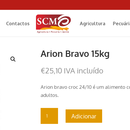
Contactos
Agricultura
Pecuári
Arion Bravo 15kg
€
25,10
IVA incluído
Arion bravo croc 24/10 é um alimento 
adultos.
Quantidade
Adicionar
de
Arion