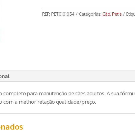
Bravo
15kg
REF:
PET0101054
Categorias:
Cão
,
Pet's
Etiq
onal
to completo para manutenção de cães adultos. A sua fórmu
to com a melhor relação qualidade/preço.
onados