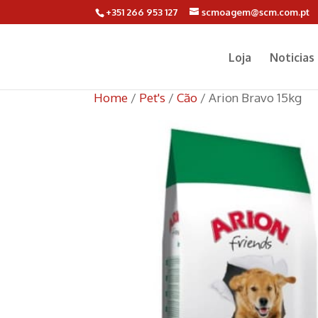
+351 266 953 127
scmoagem@scm.com.pt
Loja
Noticias
Home
/
Pet's
/
Cão
/ Arion Bravo 15kg