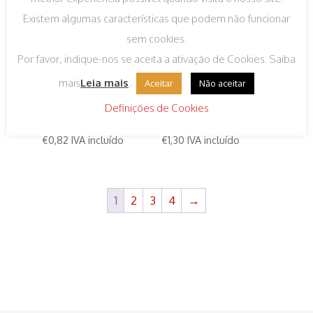
Existem algumas características que podem não funcionar
sem cookies.
Por favor, indique-nos se aceita a ativação de Cookies. Saiba
mais
Leia mais
..
Aceitar
Não aceitar
Bebedouro
Bebedouro Sifone
Definições de Cookies
Exterios Grande
Regio
€
0,82
IVA incluído
€
1,30
IVA incluído
1
2
3
4
→