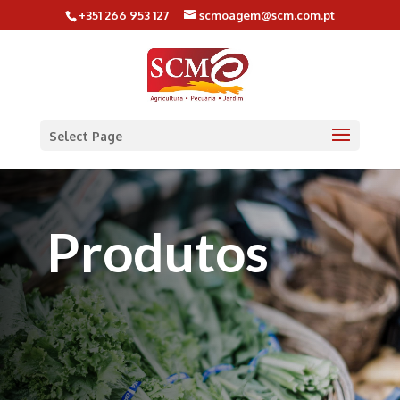
+351 266 953 127
scmoagem@scm.com.pt
Select Page
Produtos