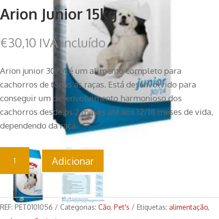
Arion Junior 15kg
€
30,10
IVA incluído
Arion junior 30/14 é um alimento completo para
cachorros de todas as raças. Está desenvolvido para
conseguir um desenvolvimento harmonioso dos
cachorros desde os 2 meses até aos 12/18 meses de vida,
dependendo da raça.
Quantidade
Adicionar
de
Arion
Junior
15kg
REF:
PET0101056
Categorias:
Cão
,
Pet's
Etiquetas:
alimentação
,