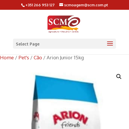
+351 266 953 127
scmoagem@scm.com.pt
Select Page
Home
/
Pet's
/
Cão
/ Arion Junior 15kg