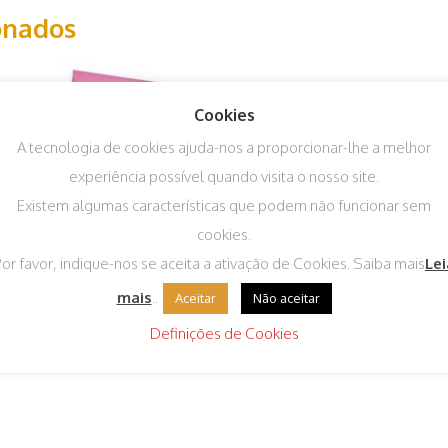
onados
Cookies
A tecnologia de cookies ajuda-nos a proporcionar-lhe a melhor
experiência possível quando visita o nosso site.
Existem algumas características que podem não funcionar sem
cookies.
or favor, indique-nos se aceita a ativação de Cookies. Saiba mais
Lei
Arion Petit 3kg
Papa de Ovo Amarela
mais
..
Aceitar
Não aceitar
250g
€
7,65
IVA incluído
Definições de Cookies
€
1,50
IVA incluído