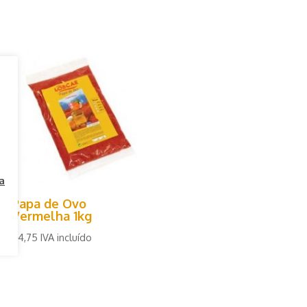
a
Papa de Ovo
Vermelha 1kg
€
4,75
IVA incluído