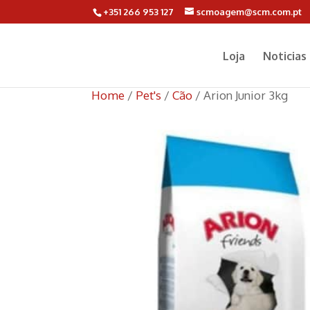
+351 266 953 127
scmoagem@scm.com.pt
Loja
Noticias
Home
/
Pet's
/
Cão
/ Arion Junior 3kg