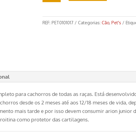
Arion
Junior
3kg
REF:
PET0101017
Categorias:
Cão
,
Pet's
Etiqu
onal
mpleto para cachorros de todas as raças. Está desenvolvid
orros desde os 2 meses até aos 12/18 meses de vida, dep
ento mais tarde e por isso devem consumir arion junior 
roitina como protetor das cartilagens.