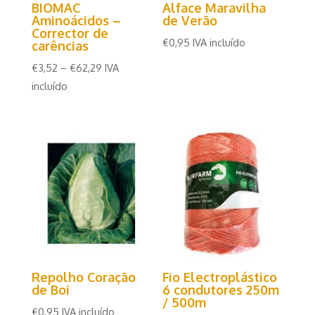
BIOMAC
Alface Maravilha
Aminoácidos –
de Verão
Corrector de
€
0,95
IVA incluído
carências
€
3,52
–
€
62,29
IVA
incluído
Repolho Coração
Fio Electroplástico
de Boi
6 condutores 250m
/ 500m
€
0,95
IVA incluído