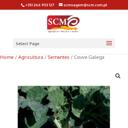
+351 266 953 127
scmoagem@scm.com.pt
Select Page
Home
/
Agricultura
/
Sementes
/ Couve Galega