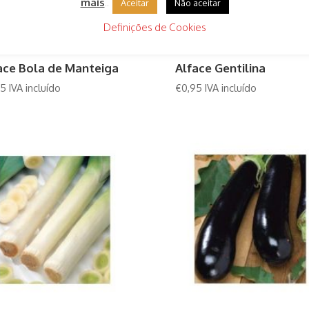
mais
..
Aceitar
Não aceitar
Definições de Cookies
ace Bola de Manteiga
Alface Gentilina
95
IVA incluído
€
0,95
IVA incluído