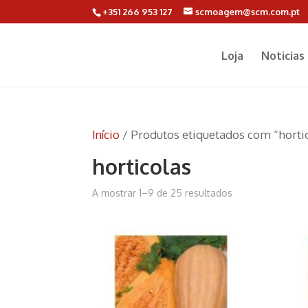
+351 266 953 127
scmoagem@scm.com.pt
Loja
Noticias
Início
/ Produtos etiquetados com “horti
horticolas
A mostrar 1–9 de 25 resultados