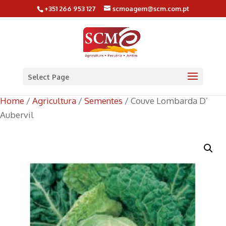
+351 266 953 127
scmoagem@scm.com.pt
Select Page
Home
/
Agricultura
/
Sementes
/ Couve Lombarda D’
Aubervil