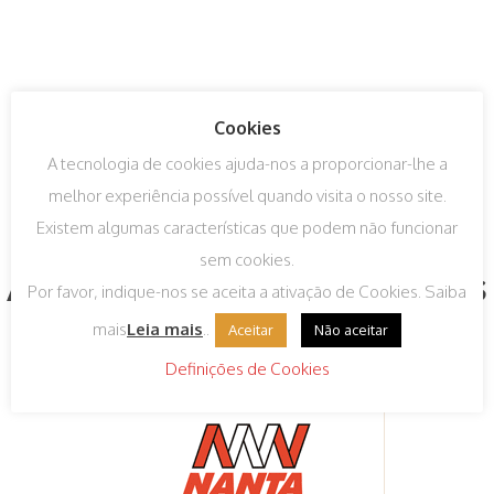
Cookies
A tecnologia de cookies ajuda-nos a proporcionar-lhe a
melhor experiência possível quando visita o nosso site.
Existem algumas características que podem não funcionar
sem cookies.
Algumas das nossas marcas
Por favor, indique-nos se aceita a ativação de Cookies. Saiba
mais
Leia mais
..
Aceitar
Não aceitar
Definições de Cookies