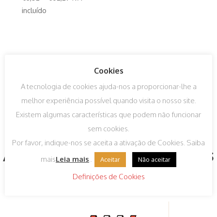
incluído
Cookies
A tecnologia de cookies ajuda-nos a proporcionar-lhe a
melhor experiência possível quando visita o nosso site.
Existem algumas características que podem não funcionar
sem cookies.
Por favor, indique-nos se aceita a ativação de Cookies. Saiba
Algumas das nossas marcas
mais
Leia mais
..
Aceitar
Não aceitar
Definições de Cookies