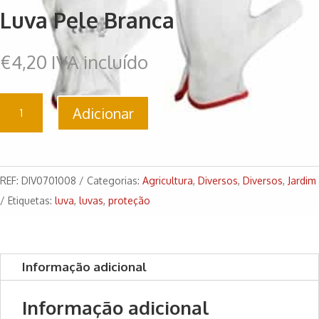
Luva Pele Branca
€
4,20
IVA incluído
Quantidade
Adicionar
de
Luva
Pele
Branca
REF:
DIV0701008
Categorias:
Agricultura
,
Diversos
,
Diversos
,
Jardim
Etiquetas:
luva
,
luvas
,
proteção
Informação adicional
Informação adicional