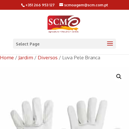
+351 266 953 127
scmoagem@scm.com.pt
Select Page
Home
/
Jardim
/
Diversos
/ Luva Pele Branca