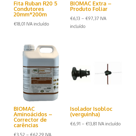
Fita Ruban R20 5
BIOMAC Extra –
Condutores
Produto Foliar
20mm*200m
€
6,13
–
€
97,37
IVA
€
18,01
IVA incluído
incluído
BIOMAC
Isolador Isobloc
Aminoácidos –
(verguinha)
Corrector de
€
6,91
–
€
13,81
IVA incluído
carências
€
3,52
–
€
62,29
IVA