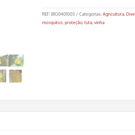
Cromotrópica
Amarela
REF:
BIO0401003
Categorias:
Agricultura
,
Dive
mosquitos
,
proteção
,
tuta
,
vinha