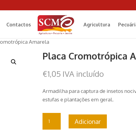
Contactos
Agricultura
Pecuári
romotrópica Amarela
Placa Cromotrópica 
€
1,05
IVA incluído
Armadilha para captura de insetos nociv
estufas e plantações em geral.
Quantidade
Adicionar
de
Placa