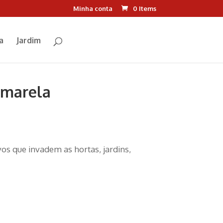
Minha conta
0 Items
a
Jardim
Amarela
os que invadem as hortas, jardins,