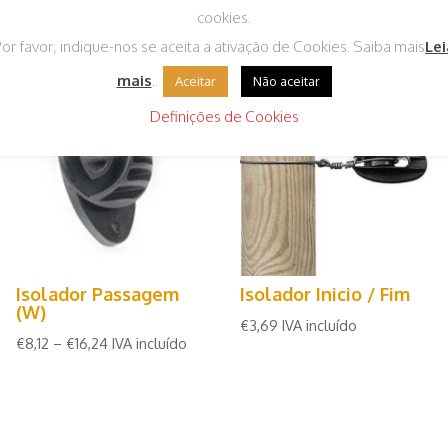
onados
cookies.
or favor, indique-nos se aceita a ativação de Cookies. Saiba mais
Lei
mais
..
Aceitar
Não aceitar
Definições de Cookies
Isolador Passagem
Isolador Inicio / Fim
(W)
€
3,69
IVA incluído
€
8,12
–
€
16,24
IVA incluído