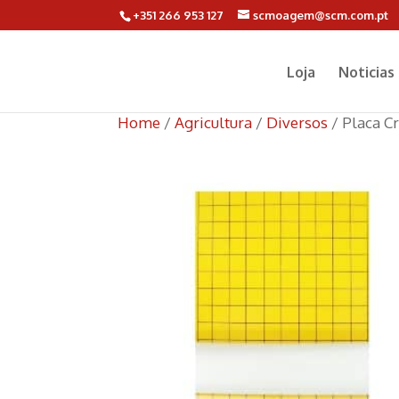
+351 266 953 127
scmoagem@scm.com.pt
Loja
Noticias
Home
/
Agricultura
/
Diversos
/ Placa C