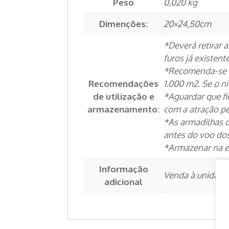
Peso
0,020 kg
Dimenções:
20×24,50cm
*Deverá retirar 
furos já existente
*Recomenda-se a 
Recomendações
1.000 m2. Se o n
de utilização e
*Aguardar que fi
armazenamento:
com a atração pe
*As armadilhas d
antes do voo dos
*Armazenar na em
Informação
Venda à unidade
adicional