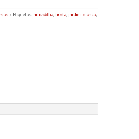
rsos
Etiquetas:
armadilha
,
horta
,
jardim
,
mosca
,