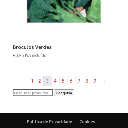
Broculos Verdes
€
0,95
IVA incluído
←
1
2
3
4
5
6
7
8
9
→
Pesquisar
Pesquisa
por:
Politica de Privacidade
Cookies