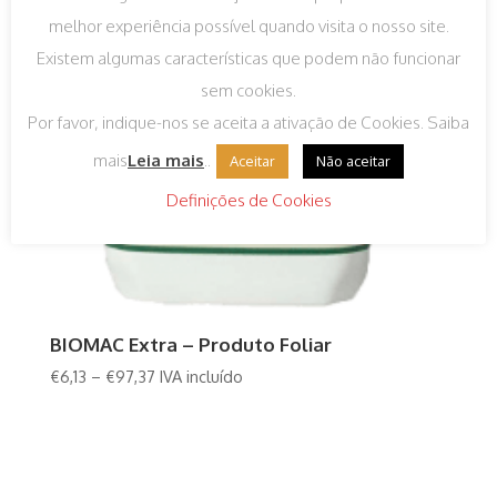
melhor experiência possível quando visita o nosso site.
Existem algumas características que podem não funcionar
sem cookies.
Por favor, indique-nos se aceita a ativação de Cookies. Saiba
mais
Leia mais
..
Aceitar
Não aceitar
Definições de Cookies
BIOMAC Extra – Produto Foliar
€
6,13
–
€
97,37
IVA incluído