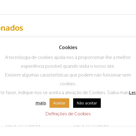
onados
Cookies
A tecnologia de cookies ajuda-nos a proporcionar-lhe a melhor
experiência possível quando visita o nosso site.
Existem algumas características que podem não funcionar sem
cookies.
or favor, indique-nos se aceita a ativação de Cookies. Saiba mais
Lei
mais
..
Aceitar
Não aceitar
Repolho Coração de
Couve Lombarda D’
Definições de Cookies
Boi
Aubervil
€
0,95
IVA incluído
€
0,95
IVA incluído