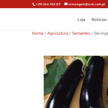
+351 266 953 127
scmoagem@scm.com.pt
Loja
Noticias
Home
/
Agricultura
/
Sementes
/ Bering