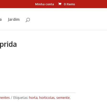
Minha conta
0 Items
a
Jardim
prida
mentes
Etiquetas:
horta
,
horticolas
,
semente
,