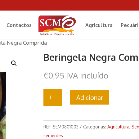
Contactos
Agricultura
Pecuári
ela Negra Comprida
Beringela Negra Com
€
0,95
IVA incluído
Quantidade
Adicionar
de
Beringela
Negra
Comprida
REF:
SEM0801003
Categorias:
Agricultura
,
Se
sementes