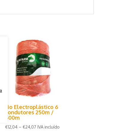
a
Fio Electroplástico 6
condutores 250m /
500m
€
12,04
–
€
24,07
IVA incluído