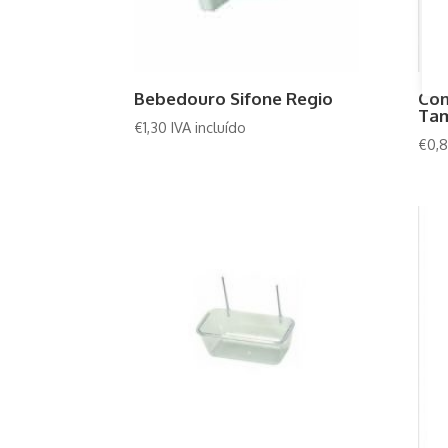
Bebedouro Sifone Regio
Com
Ta
€
1,30
IVA incluído
€
0,