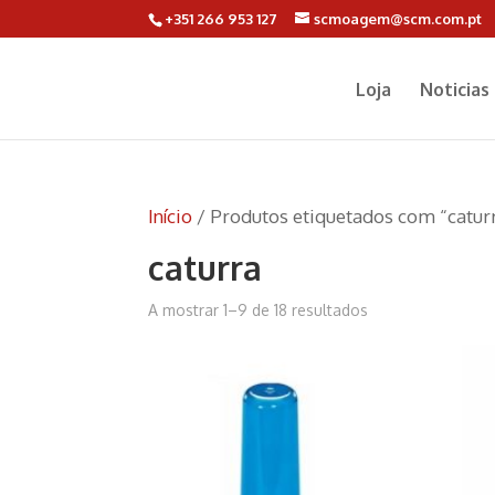
+351 266 953 127
scmoagem@scm.com.pt
Loja
Noticias
Início
/ Produtos etiquetados com “catur
caturra
A mostrar 1–9 de 18 resultados