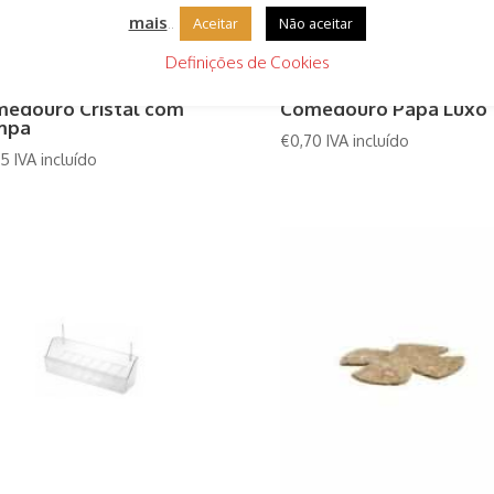
mais
..
Aceitar
Não aceitar
Definições de Cookies
edouro Cristal com
Comedouro Papa Luxo
mpa
€
0,70
IVA incluído
85
IVA incluído