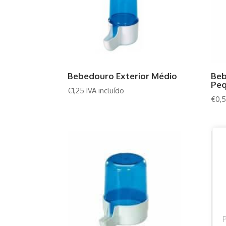
Bebedouro Exterior Médio
Beb
Pe
€
1,25
IVA incluído
€
0,
P