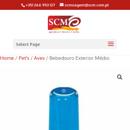
+351 266 953 127
scmoagem@scm.com.pt
Select Page
Home
/
Pet's
/
Aves
/ Bebedouro Exterior Médio