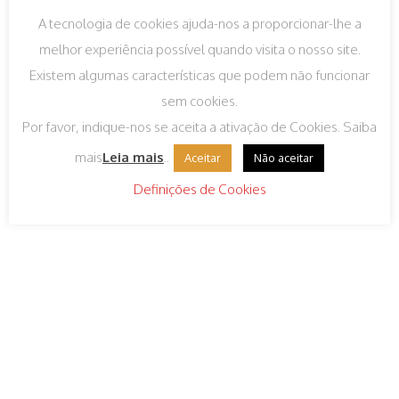
A tecnologia de cookies ajuda-nos a proporcionar-lhe a
melhor experiência possível quando visita o nosso site.
Existem algumas características que podem não funcionar
sem cookies.
Comedouro Papa
Arion Junior 15kg
Luxo
Por favor, indique-nos se aceita a ativação de Cookies. Saiba
€
30,10
IVA incluído
€
0,70
IVA incluído
mais
Leia mais
..
Aceitar
Não aceitar
Definições de Cookies