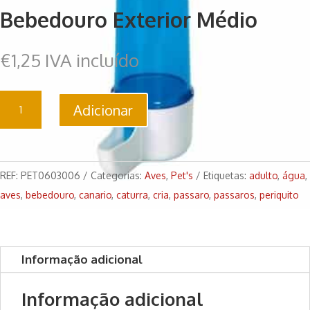
Bebedouro Exterior Médio
€
1,25
IVA incluído
Quantidade
Adicionar
de
Bebedouro
Exterior
Médio
REF:
PET0603006
Categorias:
Aves
,
Pet's
Etiquetas:
adulto
,
água
,
aves
,
bebedouro
,
canario
,
caturra
,
cria
,
passaro
,
passaros
,
periquito
Informação adicional
Informação adicional