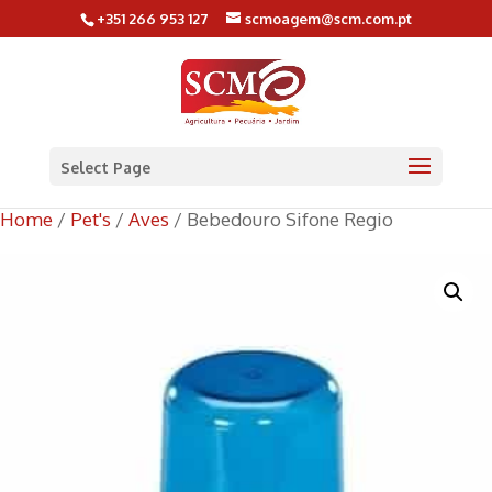
+351 266 953 127
scmoagem@scm.com.pt
Select Page
Home
/
Pet's
/
Aves
/ Bebedouro Sifone Regio