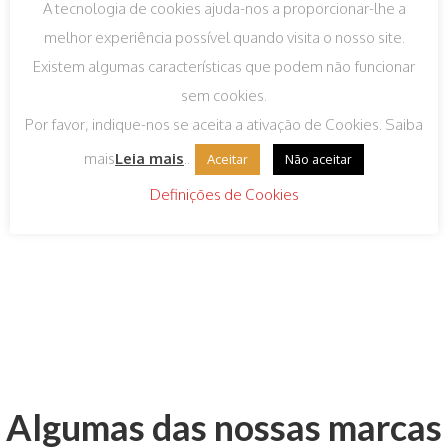
A tecnologia de cookies ajuda-nos a proporcionar-lhe a
melhor experiência possível quando visita o nosso site.
Existem algumas características que podem não funcionar
sem cookies.
Arion Junior 3kg
Papa Tropical 250g
Por favor, indique-nos se aceita a ativação de Cookies. Saiba
€
8,35
IVA incluído
€
1,50
IVA incluído
mais
Leia mais
..
Aceitar
Não aceitar
Definições de Cookies
Algumas das nossas marcas