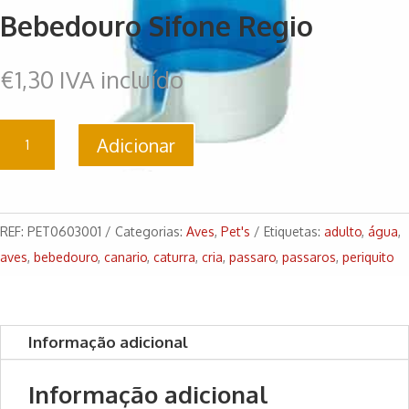
Bebedouro Sifone Regio
€
1,30
IVA incluído
Quantidade
Adicionar
de
Bebedouro
Sifone
Regio
REF:
PET0603001
Categorias:
Aves
,
Pet's
Etiquetas:
adulto
,
água
,
aves
,
bebedouro
,
canario
,
caturra
,
cria
,
passaro
,
passaros
,
periquito
Informação adicional
Informação adicional