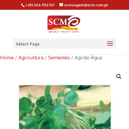
+351 266 953 127
scmoagem@scm.com.pt
Select Page
Home
/
Agricultura
/
Sementes
/ Agrião Água