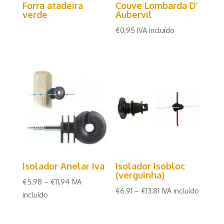
Forra atadeira
Couve Lombarda D’
verde
Aubervil
€
0,95
IVA incluído
Isolador Anelar Iva
Isolador Isobloc
(verguinha)
€
5,98
–
€
11,94
IVA
€
6,91
–
€
13,81
IVA incluído
incluído