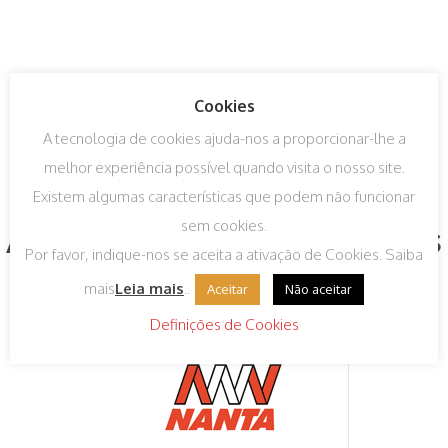
Cookies
A tecnologia de cookies ajuda-nos a proporcionar-lhe a
melhor experiência possível quando visita o nosso site.
Existem algumas características que podem não funcionar
sem cookies.
Algumas das nossas marcas
Por favor, indique-nos se aceita a ativação de Cookies. Saiba
mais
Leia mais
..
Aceitar
Não aceitar
Definições de Cookies