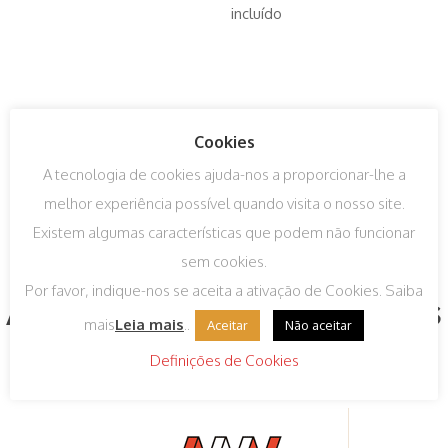
incluído
Cookies
A tecnologia de cookies ajuda-nos a proporcionar-lhe a
melhor experiência possível quando visita o nosso site.
Existem algumas características que podem não funcionar
sem cookies.
Por favor, indique-nos se aceita a ativação de Cookies. Saiba
Algumas das nossas marcas
mais
Leia mais
..
Aceitar
Não aceitar
Definições de Cookies