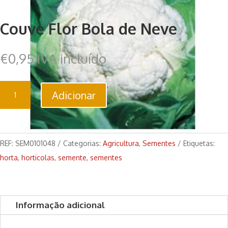
Couve Flor Bola de Neve
€
0,95
IVA incluído
Quantidade
Adicionar
de
Couve
Flor
Bola
REF:
SEM0101048
Categorias:
Agricultura
,
Sementes
Etiquetas:
de
horta
,
horticolas
,
semente
,
sementes
Neve
Informação adicional