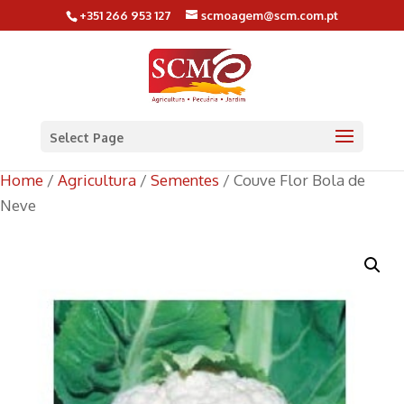
+351 266 953 127
scmoagem@scm.com.pt
Select Page
Home
/
Agricultura
/
Sementes
/ Couve Flor Bola de
Neve