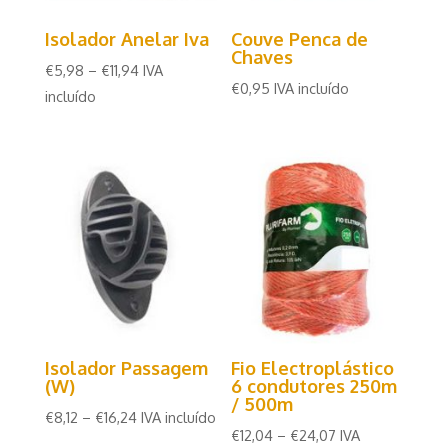
Isolador Anelar Iva
Couve Penca de
Chaves
€
5,98
–
€
11,94
IVA
€
0,95
IVA incluído
incluído
Isolador Passagem
Fio Electroplástico
(W)
6 condutores 250m
/ 500m
€
8,12
–
€
16,24
IVA incluído
€
12,04
–
€
24,07
IVA