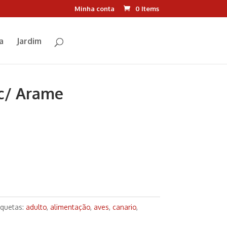
Minha conta
0 Items
a
Jardim
 c/ Arame
iquetas:
adulto
,
alimentação
,
aves
,
canario
,