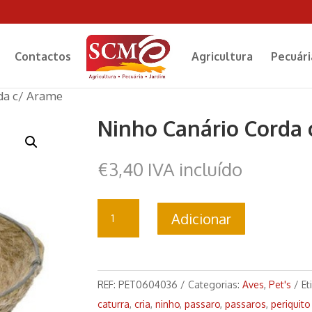
Contactos
Agricultura
Pecuári
da c/ Arame
Ninho Canário Corda
€
3,40
IVA incluído
Quantidade
Adicionar
de
Ninho
Canário
Corda
REF:
PET0604036
Categorias:
Aves
,
Pet's
Et
c/
caturra
,
cria
,
ninho
,
passaro
,
passaros
,
periquito