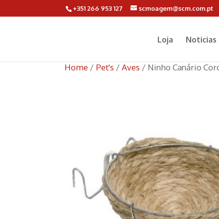
+351 266 953 127
scmoagem@scm.com.pt
Loja
Noticias
Home
/
Pet's
/
Aves
/ Ninho Canário Cor