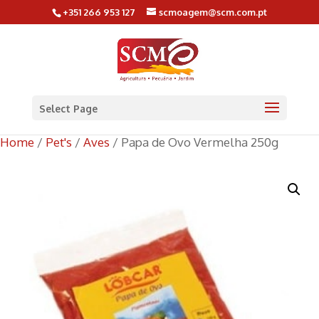
+351 266 953 127
scmoagem@scm.com.pt
Select Page
Home
/
Pet's
/
Aves
/ Papa de Ovo Vermelha 250g