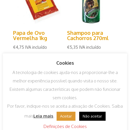
Papa de Ovo
Shampoo para
Vermelha 1kg
Cachorros 270ml
€
4,75
IVA incluído
€
5,35
IVA incluído
Cookies
A tecnologia de cookies ajuda-nos a proporcionar-lhe a
melhor experiência possível quando visita o nosso site.
Existem algumas características que podem não funcionar
sem cookies.
Por favor, indique-nos se aceita a ativação de Cookies. Saiba
mais
Leia mais
..
Aceitar
Não aceitar
Definições de Cookies