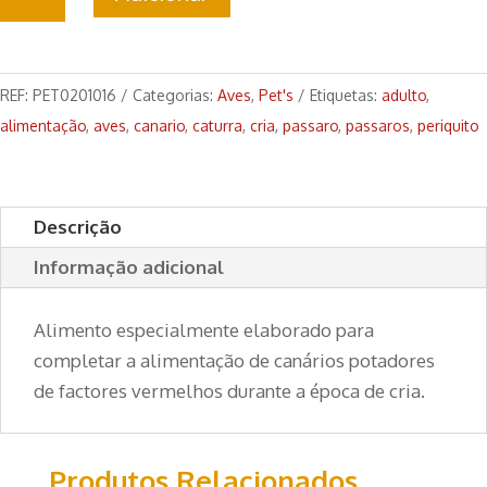
de
Papa
de
Ovo
REF:
PET0201016
Categorias:
Aves
,
Pet's
Etiquetas:
adulto
,
Vermelha
alimentação
,
aves
,
canario
,
caturra
,
cria
,
passaro
,
passaros
,
periquito
250g
Descrição
Informação adicional
Alimento especialmente elaborado para
completar a alimentação de canários potadores
de factores vermelhos durante a época de cria.
Produtos Relacionados