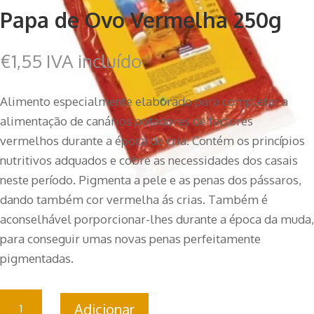
Papa de Ovo Vermelha 250g
€
1,55
IVA incluído
Alimento especialmente elaborado para completar a
alimentação de canários potadores de factores
vermelhos durante a época de cria. Contém os princípios
nutritivos adquados e cobre as necessidades dos casais
neste período. Pigmenta a pele e as penas dos pássaros,
dando também cor vermelha ás crias. Também é
aconselhável porporcionar-lhes durante a época da muda,
para conseguir umas novas penas perfeitamente
pigmentadas.
Quantidade
Adicionar