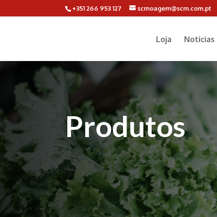
+351 266 953 127
scmoagem@scm.com.pt
Loja
Noticias
Produtos