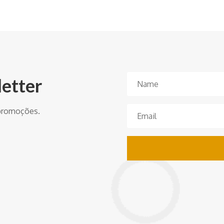
letter
 promoções.