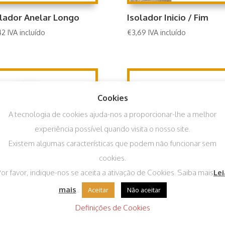
lador Anelar Longo
Isolador Inicio / Fim
42
IVA incluído
€
3,69
IVA incluído
Cookies
A tecnologia de cookies ajuda-nos a proporcionar-lhe a melhor
experiência possível quando visita o nosso site.
Existem algumas características que podem não funcionar sem
cookies.
or favor, indique-nos se aceita a ativação de Cookies. Saiba mais
Lei
mais
..
Aceitar
Não aceitar
Definições de Cookies
olador Passagem (W)
Punho Portão Classic
12
–
€
16,24
IVA incluído
€
2,50
IVA incluído