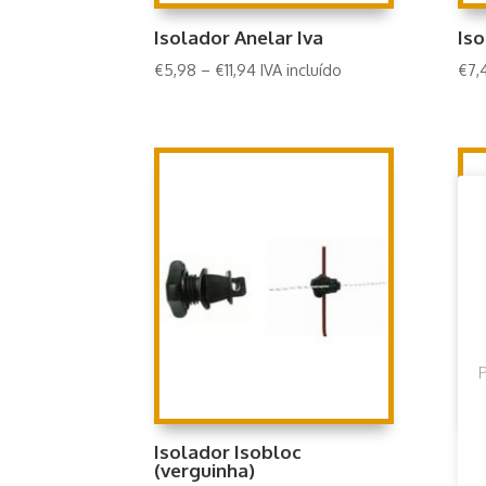
Isolador Anelar Iva
Iso
€
5,98
–
€
11,94
IVA incluído
€
7,
P
Isolador Isobloc
Is
(verguinha)
€
8,