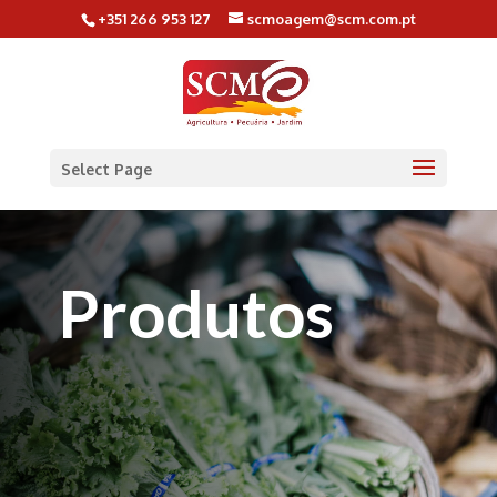
+351 266 953 127
scmoagem@scm.com.pt
Select Page
Produtos