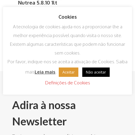
Nutrea 5.8.10 1lt
€
4,03
IVA incluído
Cookies
A tecnologia de cookies ajuda-nos a proporcionar-lhe a
melhor experiência possível quando visita o nosso site.
Existem algumas características que podem não funcionar
sem cookies.
Por favor, indique-nos se aceita a ativação de Cookies. Saiba
mais
Leia mais
..
Aceitar
Não aceitar
Definições de Cookies
Adira à nossa
Newsletter