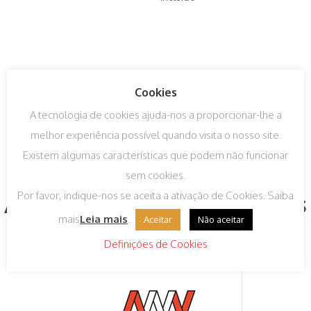
Cookies
A tecnologia de cookies ajuda-nos a proporcionar-lhe a
melhor experiência possível quando visita o nosso site.
Existem algumas características que podem não funcionar
sem cookies.
Algumas das nossas marcas
Por favor, indique-nos se aceita a ativação de Cookies. Saiba
mais
Leia mais
..
Aceitar
Não aceitar
Definições de Cookies