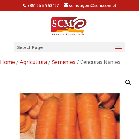
+351 266 953 127
scmoagem@scm.com.pt
Select Page
Home
/
Agricultura
/
Sementes
/ Cenouras Nantes