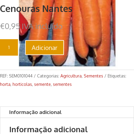
Cenouras Nantes
€
0,95
IVA incluído
Quantidade
Adicionar
de
Cenouras
Nantes
REF:
SEM0101044
Categorias:
Agricultura
,
Sementes
Etiquetas:
horta
,
horticolas
,
semente
,
sementes
Informação adicional
Informação adicional