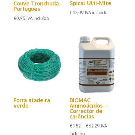
Spical Ulti-Mite
Couve Tronchuda
Portugues
€
42,09
IVA incluído
€
0,95
IVA incluído
Forra atadeira
BIOMAC
verde
Aminoácidos –
Corrector de
carências
€
3,52
–
€
62,29
IVA
incluído