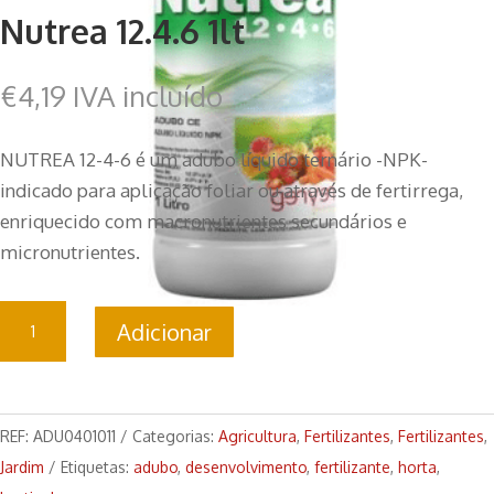
Nutrea 12.4.6 1lt
€
4,19
IVA incluído
NUTREA 12-4-6 é um adubo líquido ternário -NPK-
indicado para aplicação foliar ou através de fertirrega,
enriquecido com macronutrientes secundários e
micronutrientes.
Quantidade
Adicionar
de
Nutrea
12.4.6
1lt
REF:
ADU0401011
Categorias:
Agricultura
,
Fertilizantes
,
Fertilizantes
,
Jardim
Etiquetas:
adubo
,
desenvolvimento
,
fertilizante
,
horta
,