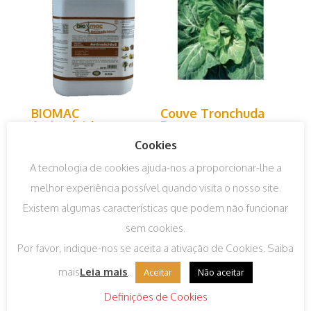
BIOMAC
Couve Tronchuda
Aminoácidos –
Portugues
Corrector de
Cookies
€
0,95
IVA incluído
carências
A tecnologia de cookies ajuda-nos a proporcionar-lhe a
€
3,52
–
€
62,29
IVA
melhor experiência possível quando visita o nosso site.
incluído
Existem algumas características que podem não funcionar
sem cookies.
Por favor, indique-nos se aceita a ativação de Cookies. Saiba
mais
Leia mais
..
Aceitar
Não aceitar
Definições de Cookies