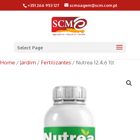
+351 266 953 127
scmoagem@scm.com.pt
Select Page
Home
/
Jardim
/
Fertilizantes
/ Nutrea 12.4.6 1lt