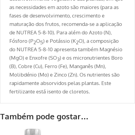
as necessidades em azoto são maiores (para as
fases de desenvolvimento, crescimento e
maturação dos frutos, recomenda-se a aplicação
de NUTREA 5-8-10). Para além do Azoto (N),
Fósforo (P
O
) e Potássio (K
O), a composição
2
5
2
do NUTREA 5-8-10 apresenta também Magnésio
(MgO) e Enxofre (SO
) e os micronutrientes Boro
3
(B), Cobre (Cu), Ferro (Fe), Manganês (Mn),
Molibdénio (Mo) e Zinco (Zn). Os nutrientes são
rapidamente absorvidos pelas plantas. Este
fertilizante está isento de cloretos.
Também pode gostar…